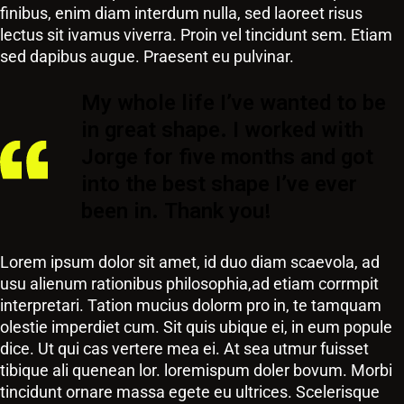
finibus, enim diam interdum nulla, sed laoreet risus
lectus sit ivamus viverra. Proin vel tincidunt sem. Etiam
sed dapibus augue. Praesent eu pulvinar.
My whole life I’ve wanted to be
in great shape. I worked with
Jorge for five months
and got
into the best shape I’ve ever
been in. Thank you!
Lorem ipsum dolor sit amet, id duo diam scaevola, ad
usu alienum rationibus philosophia,ad etiam corrmpit
interpretari. Tation mucius dolorm pro in, te tamquam
olestie imperdiet cum. Sit quis ubique ei, in eum popule
dice. Ut qui cas vertere mea ei. At sea utmur fuisset
tibique ali quenean lor. loremispum doler bovum. Morbi
tincidunt ornare massa egete eu ultrices. Scelerisque