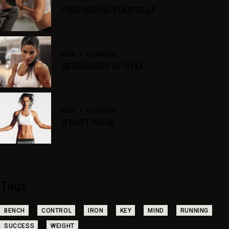
PREPARING YOURSELF
RUN
STAMINA
BEGINNERS IN GYM
RUN
STAMINA
START NOW
Tags
BENCH
CONTROL
IRON
KEY
MIND
RUNNING
SUCCESS
WEIGHT