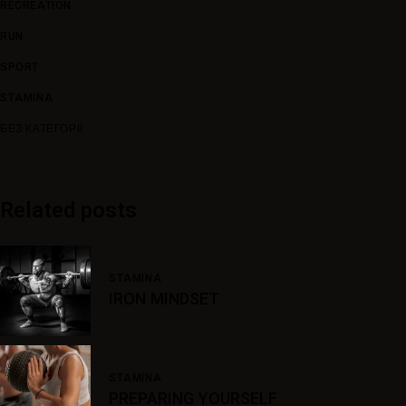
RECREATION
RUN
SPORT
STAMINA
БЕЗ КАТЕГОРІЇ
Related posts
STAMINA
IRON MINDSET
STAMINA
PREPARING YOURSELF