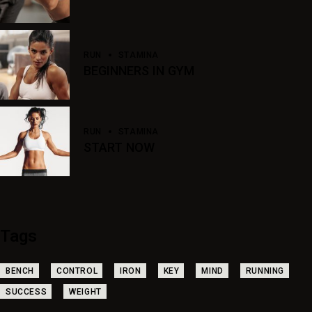
RUN
STAMINA
BEGINNERS IN GYM
RUN
STAMINA
START NOW
Tags
BENCH
CONTROL
IRON
KEY
MIND
RUNNING
SUCCESS
WEIGHT