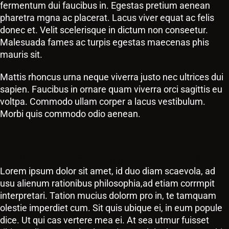
fermentum dui faucibus in. Egestas pretium aenean
pharetra mgna ac placerat. Lacus viver equat ac felis
donec et. Velit scelerisque in dictum non conseetur.
Malesuada fames ac turpis egestas maecenas phis
mauris sit.
Mattis rhoncus urna neque viverra justo nec ultrices dui
sapien. Faucibus in ornare quam viverra orci sagittis eu
voltpa. Commodo ullam corper a lacus vestibulum.
Morbi quis commodo odio aenean.
Discover the Magic
Lorem ipsum dolor sit amet, id duo diam scaevola, ad
usu alienum rationibus philosophia,ad etiam corrmpit
interpretari. Tation mucius dolorm pro in, te tamquam
olestie imperdiet cum. Sit quis ubique ei, in eum popule
dice. Ut qui cas vertere mea ei. At sea utmur fuisset