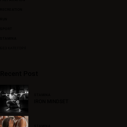
PREPARATION
RECREATION
RUN
SPORT
STAMINA
БЕЗ КАТЕГОРІЇ
Recent Post
STAMINA
IRON MINDSET
STAMINA